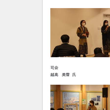
司会
越高 美雪 氏