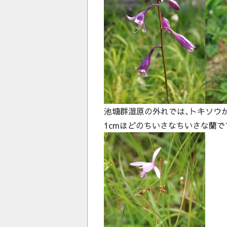
池塘群湿原の外れでは､トキソウ
1cmほどのちいさなちいさな蘭