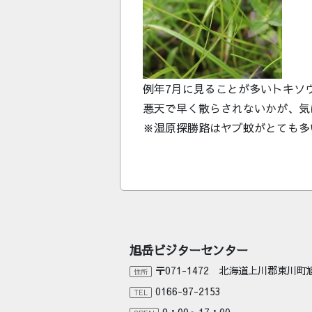
例年7月に見ることが多いトキソ
悪天で早く散らされないかが、気
※湿原探勝路はヤブ蚊がとても多
旭岳ビジターセンター
〒071-1472 北海道上川郡東川
住所
0166-97-2153
TEL
9：00～17：00