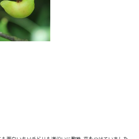
ても面白いキソチドリも道沿いに数株､花をつけていました。