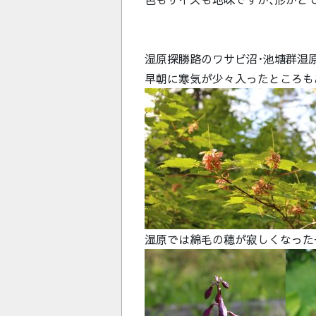
湿原探勝路のワサビ沼･池塘群湿
早朝に寒気が少々入ったところも
湿原では綿毛の穂が寂しくなった