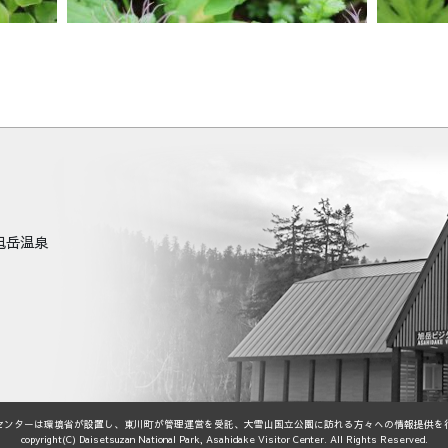
町旭岳温泉
センターは環境省が設置し、東川町が管理運営を受託、大雪山国立公園に訪れる方々への情報提供を
copyright(C) Daisetsuzan National Park, Asahidake Visitor Center. All Rights Reserved.