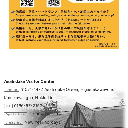
Asahidake Visitor Center
〒071-1472 Asahidake Onsen, Higashikawa-cho,
Location
Kamikawa-gun, Hokkaido
0166-97-2153
TEL
9：00～17：00
Opening hours
New Year holidays
Closing day