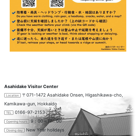
Asahidake Visitor Center
〒071-1472 Asahidake Onsen, Higashikawa-cho,
Location
Kamikawa-gun, Hokkaido
0166-97-2153
TEL
9：00～17：00
Opening hours
New Year holidays
Closing day