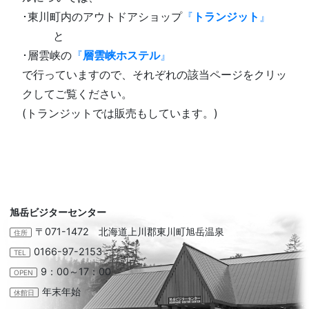
･東川町内のアウトドアショップ
『
トランジット
』
□
□
□
と
･層雲峡の
『
層雲峡ホステル
』
で行っていますので、それぞれの該当ページをクリッ
クしてご覧ください。
(トランジットでは販売もしています。)
□
旭岳ビジターセンター
〒071-1472 北海道上川郡東川町旭岳温泉
住所
0166-97-2153
TEL
9：00～17：00
OPEN
年末年始
休館日