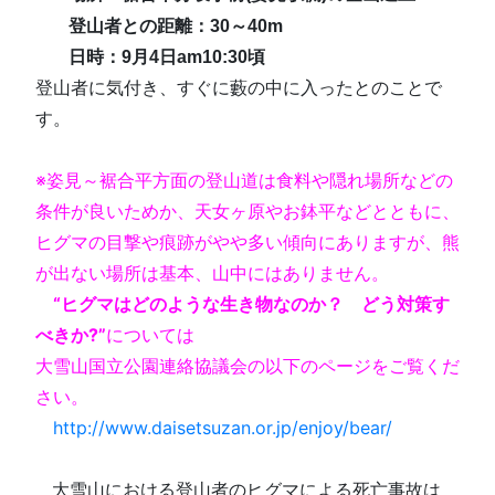
□
□
□
登山者との距離：30～40m
□
□
□
日時：9月4日am10:30頃
登山者に気付き、すぐに藪の中に入ったとのことで
す。
□
※姿見～裾合平方面の登山道は食料や隠れ場所などの
条件が良いためか、天女ヶ原やお鉢平などとともに、
ヒグマの目撃や痕跡がやや多い傾向にありますが、熊
が出ない場所は基本、山中にはありません。
“ヒグマはどのような生き物なのか？ どう対策す
べきか?”
については
大雪山国立公園連絡協議会の以下のページをご覧くだ
さい。
http://www.daisetsuzan.or.jp/enjoy/bear/
□
□
大雪山における登山者のヒグマによる死亡事故は