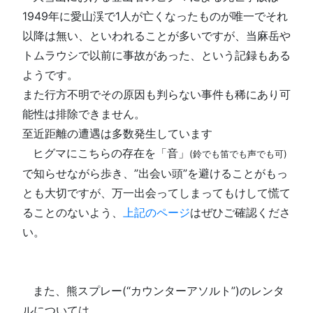
1949年に愛山渓で1人が亡くなったものが唯一でそれ
以降は無い、といわれることが多いですが、当麻岳や
トムラウシで以前に事故があった、という記録もある
ようです。
また行方不明でその原因も判らない事件も稀にあり可
能性は排除できません。
至近距離の遭遇は多数発生しています
□
ヒグマにこちらの存在を「音」
(鈴でも笛でも声でも可)
で知らせながら歩き、”出会い頭”を避けることがもっ
とも大切ですが、万一出会ってしまってもけして慌て
ることのないよう、
上記のページ
はぜひご確認くださ
い。
□
□
□
また、熊スプレー(“カウンターアソルト”)のレンタ
ルについては、