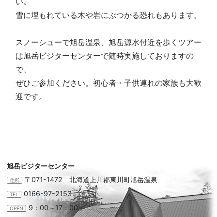
い。
雪に埋もれている木や岩にぶつか
る
恐
れ
も
あ
り
ま
す。
スノーシューで旭岳温泉、旭岳源水付近を歩くツアー
は旭岳ビジターセンターで随時実施しておりますの
で、
ぜひご参加ください。初心者・子供連れの家族も大歓
迎です。
旭岳ビジターセンター
〒071-1472 北海道上川郡東川町旭岳温泉
住所
0166-97-2153
TEL
9：00～17：00
OPEN