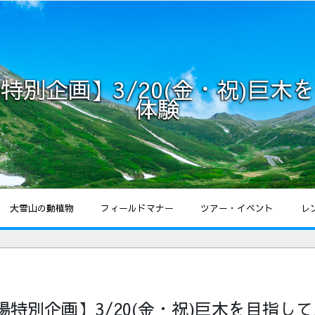
特別企画】3/20(金・祝)巨木
体験
大雪山の動植物
フィールドマナー
ツアー・イベント
レ
特別企画】3/20(金・祝)巨木を目指し