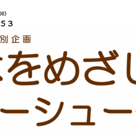
00）
５３