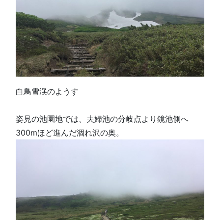
白鳥雪渓のようす
姿見の池園地では、夫婦池の分岐点より鏡池側へ
300mほど進んだ涸れ沢の奥。