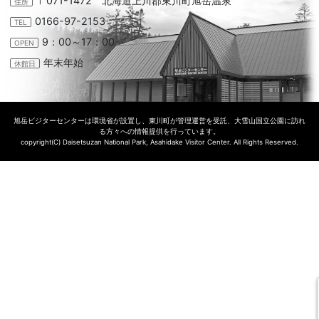
〒071-1472 北海道上川郡東川町旭岳温泉
住所
0166-97-2153
TEL
9：00～17：00
OPEN
年末年始
休館日
旭岳ビジターセンターは環境省が設置し、東川町が管理運営を受託、大雪山国立公園に訪れ
る方々への情報提供を行っています。
copyright(C) Daisetsuzan National Park, Asahidake Visitor Center. All Rights Reserved.