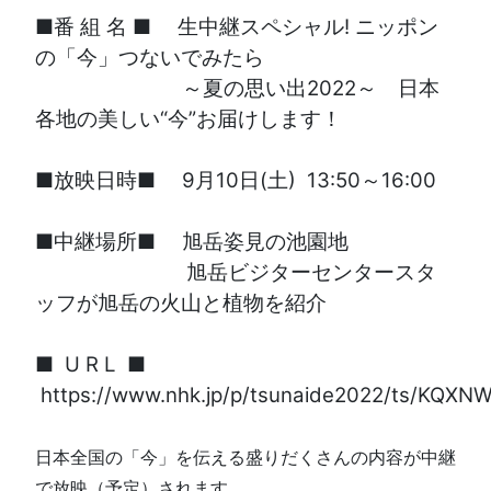
■番 組 名 ■ 生中継スペシャル! ニッポン
の「今」つないでみたら
～夏の思い出2022～ 日本
各地の美しい“今”お届けします！
■放映日時■ 9月10日(土) 13:50～16:00
■中継場所■ 旭岳姿見の池園地
旭岳ビジターセンタースタ
ッフが旭岳の火山と植物を紹介
■ U R L ■
https://www.nhk.jp/p/tsunaide2022/ts/KQXN
日本全国の「今」を伝える盛りだくさんの内容が中継
で放映（予定）されます。