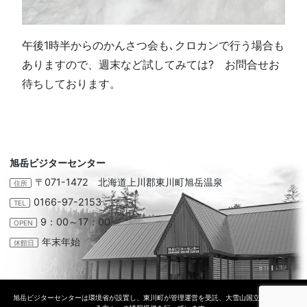
午後1時半からのかんさつ会も､クロカンで行う場合も
ありますので、週末など試してみては? お問合せお
待ちしております。
旭岳ビジターセンター
〒071-1472 北海道上川郡東川町旭岳温泉
住所
0166-97-2153
TEL
9：00～17：00
OPEN
年末年始
休館日
旭岳ビジターセンターは環境省が設置し、東川町が管理運営を受託、大雪山国立公園に訪れ