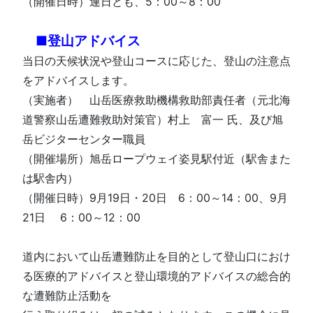
（開催日時）連日とも、5：00～8：00
■登山アドバイス
当日の天候状況や登山コースに応じた、登山の注意点
をアドバイスします。
（実施者） 山岳医療救助機構救助部責任者（元北海
道警察山岳遭難救助対策官）村上 富一 氏、及び旭
岳ビジターセンター職員
（開催場所）旭岳ロープウェイ姿見駅付近（駅舎また
は駅舎内）
（開催日時）9月19日・20日 6：00～14：00、9月
21日 6：00～12：00
道内において山岳遭難防止を目的として登山口におけ
る医療的アドバイスと登山環境的アドバイスの総合的
な遭難防止活動を