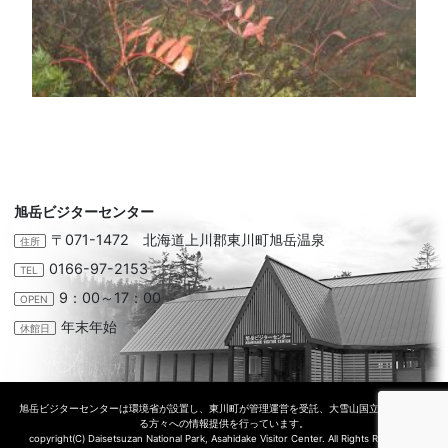
旭岳ビジターセンター
〒071-1472 北海道上川郡東川町旭岳温泉
住所
0166-97-2153
TEL
9：00～17：00
OPEN
年末年始
休館日
旭岳ビジターセンターは環境省が設置し、東川町が管理運営を受託、大雪山国立公園に訪れ
る方々への情報提供を行っています。
copyright(C) Daisetsuzan National Park, Asahidake Visitor Center. All Rights Reserved.