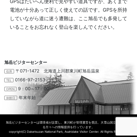
GPSはたいへん便利で見やすい道具ですが、あくまで
電池が十分あって正しく使えての話です。GPSを所持
していながら道に迷う遭難は、ここ旭岳でも多発して
いることをお忘れなく登山を楽しんでください。
旭岳ビジターセンター
〒071-1472 北海道上川郡東川町旭岳温泉
住所
0166-97-2153
TEL
9：00～17：00
OPEN
年末年始
休館日
旭岳ビジターセンターは環境省が設置し、東川町が管理運営を受託、大雪山国立公園に訪れ
る方々への情報提供を行っています。
copyright(C) Daisetsuzan National Park, Asahidake Visitor Center. All Rights Reserved.