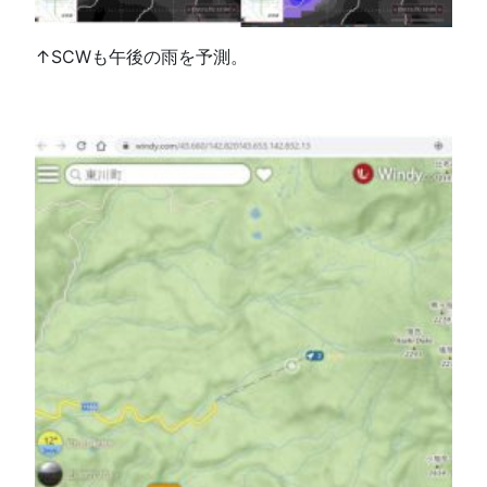
↑SCWも午後の雨を予測。
□