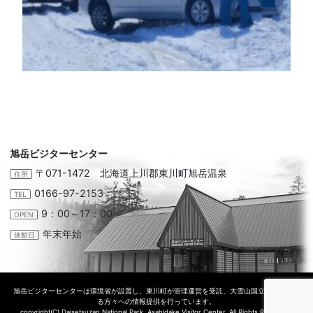
旭岳ビジターセンター
〒071-1472 北海道上川郡東川町旭岳温泉
住所
0166-97-2153
TEL
9：00～17：00
OPEN
年末年始
休館日
旭岳ビジターセンターは環境省が設置し、東川町が管理運営を受託、大雪山国立公園に訪れ
る方々への情報提供を行っています。
copyright(C) Daisetsuzan National Park, Asahidake Visitor Center. All Rights Reserved.