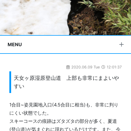
MENU
2020.06.09 Tue
12:01:37
天女ヶ原湿原登山道 上部も非常にまよいや
すい
1合目~姿見園地入口(4.5合目に相当)も、非常に判り
にくい状態でした。
スキーコースの痕跡はズタズタの部分が多く、夏道
(登山道)が気まぐれに現れているだけです。また、今