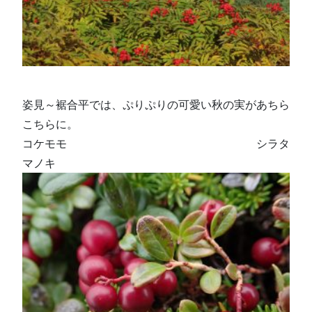
姿見～裾合平では、ぷりぷりの可愛い秋の実があちら
こちらに。
コケモモ シラタ
マノキ