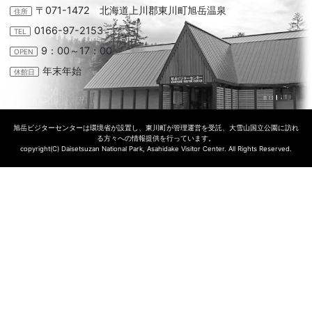
〒071-1472 北海道上川郡東川町旭岳温泉
住所
0166-97-2153
TEL
9：00～17：00
OPEN
年末年始
休館日
旭岳ビジターセンターは環境省が設置し、東川町が管理運営を受託、大雪山国立公園に訪れ
る方々への情報提供を行っています。
copyright(C) Daisetsuzan National Park, Asahidake Visitor Center. All Rights Reserved.