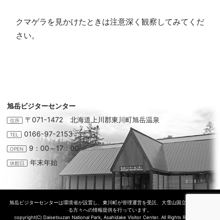
クマゲラを見かけたときは注意深く観察してみてくだ
さい。
旭岳ビジターセンター
〒071-1472 北海道上川郡東川町旭岳温泉
住所
0166-97-2153
TEL
9：00～17：00
OPEN
年末年始
休館日
旭岳ビジターセンターは環境省が設置し、東川町が管理運営を受託、大雪山国立公園に訪れ
る方々への情報提供を行っています。
copyright(C) Daisetsuzan National Park, Asahidake Visitor Center. All Rights Reserved.