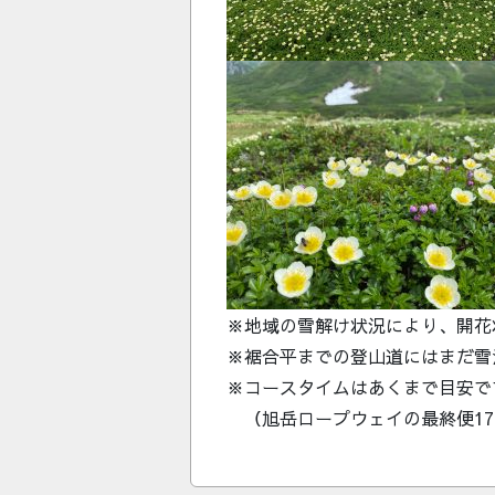
※地域の雪解け状況により、開花
※裾合平までの登山道にはまだ雪
※コースタイムはあくまで目安で
（旭岳ロープウェイの最終便17: