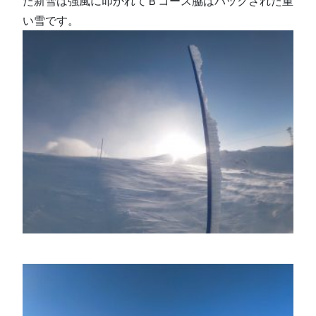
た新雪は強風に叩かれてＢコース脇はパックされた重
い雪です。