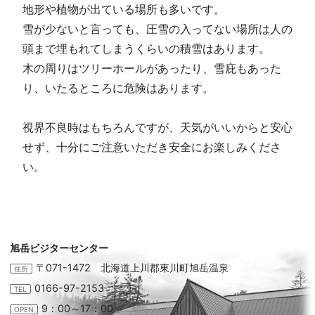
地形や植物が出ている場所も多いです。
雪が少ないと言っても、圧雪の入ってない場所は人の
頭まで埋もれてしまうくらいの積雪はあります。
木の周りはツリーホールがあったり、雪庇もあった
り、いたるところに危険はあります。
視界不良時はもちろんですが、天気がいいからと安心
せず、十分にご注意いただき安全にお楽しみくださ
い。
旭岳ビジターセンター
〒071-1472 北海道上川郡東川町旭岳温泉
住所
0166-97-2153
TEL
9：00～17：00
OPEN