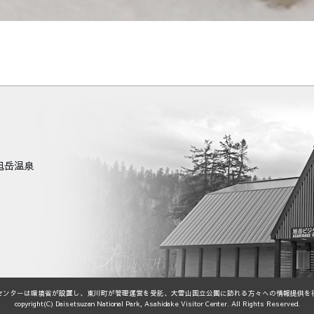
町旭岳温泉
センターは環境省が設置し、東川町が管理運営を受託、大雪山国立公園に訪れる方々への情報提供を
copyright(C) Daisetsuzan National Park, Asahidake Visitor Center. All Rights Reserved.