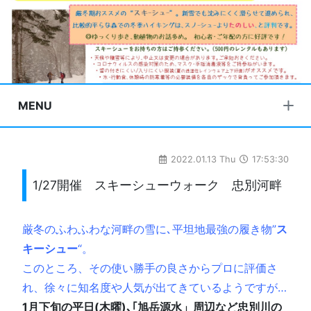
MENU
2022.01.13 Thu
17:53:30
1/27開催 スキーシューウォーク 忠別河畔
厳冬のふわふわな河畔の雪に､平坦地最強の履き物”
ス
キーシュー
“。
このところ、その使い勝手の良さからプロに評価さ
れ、徐々に知名度や人気が出てきているようですが…
1月下旬の平日(木曜)､｢旭岳源水」周辺など忠別川の