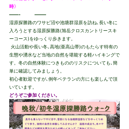
時〉
——- ——–
湿原探勝路のワサビ沼や池塘群湿原を訪ね､長い冬に
入ろうとする湿原探勝路(旭岳クロスカントリースキ
ーコース)をゆっくり歩きます。
火山活動や長い冬､高地(亜高山帯)のもたらす特有の
生態や湧水など当地の自然を堪能する軽ハイキングで
す。冬の自然体験につきもののリスクについても､簡
単に確認してみましょう。
初心者歓迎ですが､例年ベテランの方にも楽しんで頂
いています。
どうぞご参加ください。