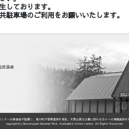
生しております。
共駐車場のご利用をお願いいたします。
町旭岳温泉
センターは環境省が設置し、東川町が管理運営を受託、大雪山国立公園に訪れる方々への情報提供を
copyright(C) Daisetsuzan National Park, Asahidake Visitor Center. All Rights Reserved.