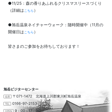
●11/25：森の香りあふれるクリスマスリースづくり
（詳細は
）
こちら
●旭岳温泉ネイチャーウォーク：随時開催中（11月の
開催日は
）
こちら
皆さまのご参加をお待ちしております！
旭岳ビジターセンター
〒071-1472 北海道上川郡東川町旭岳温泉
住所
0166-97-2153
TEL
9：00～17：00
OPEN