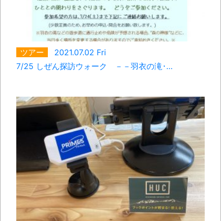
ツアー
2021.07.02 Fri
7/25 しぜん探訪ウォーク －－羽衣の滝･…