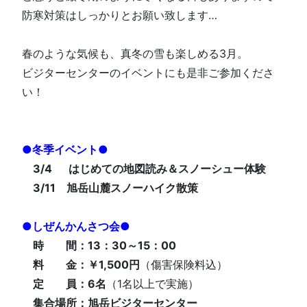
防寒対策はしっかりとお願い致します…
春のような気候も、真冬の雪も楽しめる3月。
ビジターセンターのイベントにも是非ご参加くださ
い！
●冬季イベント●
3/4 はじめての地図読み
＆スノーシュー体験
3/11 旭岳山麓スノーハイク散策
●しぜんかんさつ会●
時 間：13：30～15：00
料 金：
￥1,500円
（傷害保険料込）
定 員：6
名
（1名以上で実施）
集合場所：
旭岳ビジターセンター