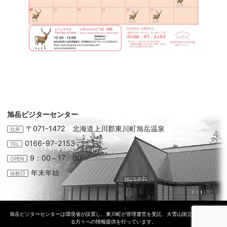
旭岳ビジターセンター
〒071-1472 北海道上川郡東川町旭岳温泉
住所
0166-97-2153
TEL
9：00～17：00
OPEN
年末年始
休館日
旭岳ビジターセンターは環境省が設置し、東川町が管理運営を受託、大雪山国立公園に訪れ
る方々への情報提供を行っています。