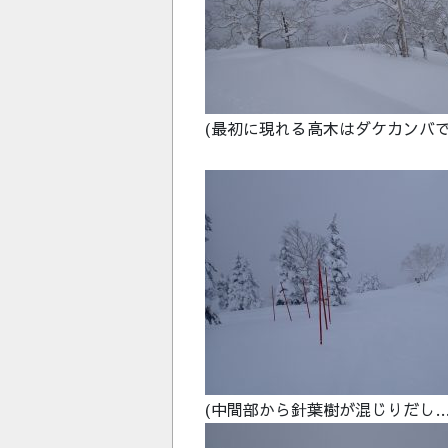
(最初に現れる高木はダケカンバで
(中間部から針葉樹が混じりだし…