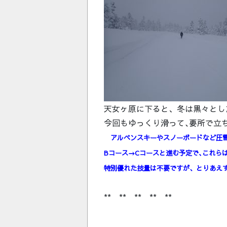
天女ヶ原に下ると、冬は黒々とし
今回もゆっくり滑って､要所で立
アルペンスキーやスノーボードなど圧
Bコース→Cコースと進む予定で､これら
特別優れた技量は不要ですが、とりあえず
** ** ** ** **