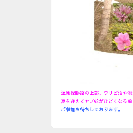
湿原探勝路の上部、ワサビ沼や池
夏を迎えてヤブ蚊がひどくなる前
ご参加お待ちしております。