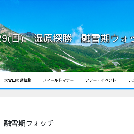
/29(日) 湿原探勝 融雪期ウォ
大雪山の動植物
フィールドマナー
ツアー・イベント
レ
勝 融雪期ウォッチ