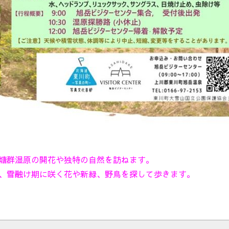
塘群湿原の開花や独特の自然を訪ねます。
、雪融け期に咲く花や新緑、野鳥を探して歩きます。