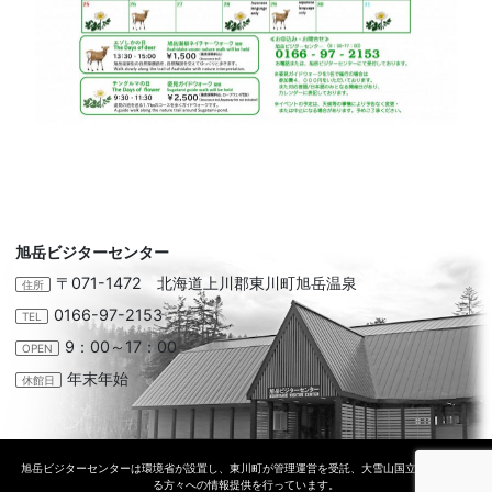
旭岳ビジターセンター
〒071-1472 北海道上川郡東川町旭岳温泉
住所
0166-97-2153
TEL
9：00～17：00
OPEN
年末年始
休館日
旭岳ビジターセンターは環境省が設置し、東川町が管理運営を受託、大雪山国立公園に訪れ
る方々への情報提供を行っています。