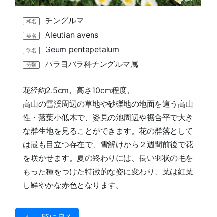
チングルマ
和名
Aleutian avens
英名
Geum pentapetalum
学名
バラ目バラ科チングルマ属
分類
花径約2.5cm。高さ10cm程度。
高山の雪渓周辺の草地や砂礫地の地面を這う高山
性・落葉小低木で、姿見の池周辺や裾合平で大き
な群生地を見ることができます。花の群落として
は最も目立つ存在で、雪解けから２週間前後で花
を咲かせます。夏の終わりには、長い羽状の毛を
もった種をつけた特徴的な姿に変わり、葉は紅葉
し鮮やかな赤色となります。
一覧に戻る